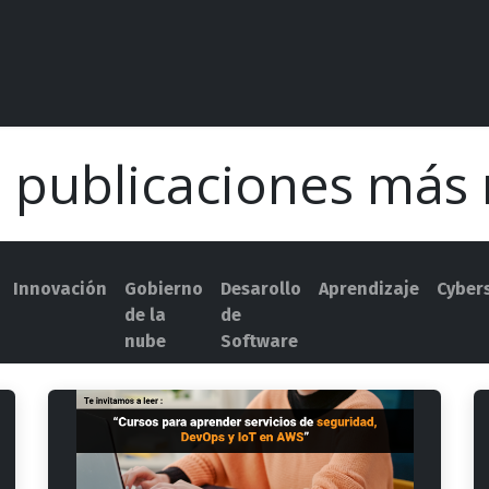
Competencias
Casos de éxito
Contáctanos
Evento
 publicaciones más 
Innovación
Gobierno
Desarollo
Aprendizaje
Cybers
de la
de
nube
Software