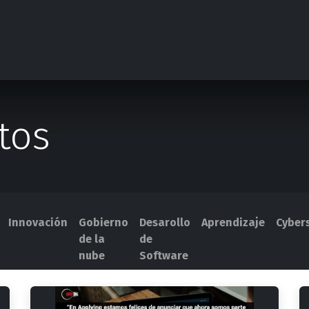
Competencias
Casos de éxito
Contáctanos
Evento
tos
Innovación
Gobierno
Desarollo
Aprendizaje
Cybers
de la
de
nube
Software