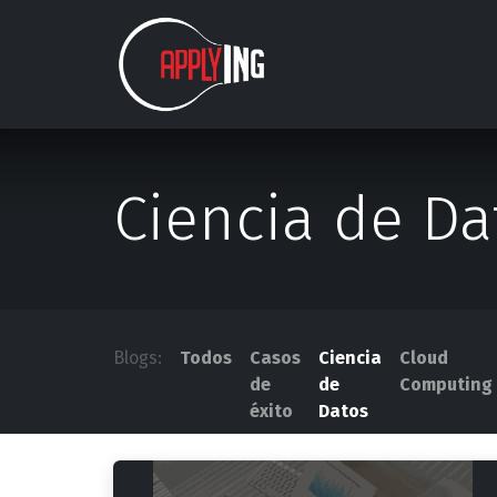
Ir al contenido
Nosotros
Estudios
Ciencia de Da
Blogs:
Todos
Casos
Ciencia
Cloud
de
de
Computing
éxito
Datos