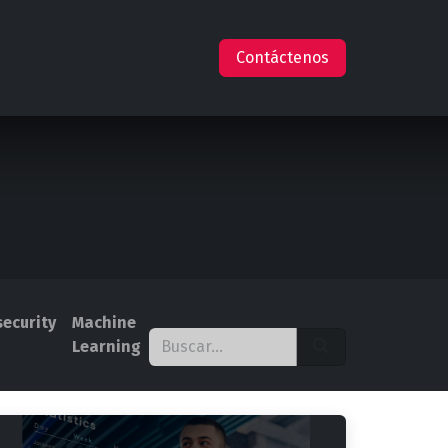
s
Empleos
Ayuda
Claude en AWS
Contáctenos
ecurity
Machine
Learning