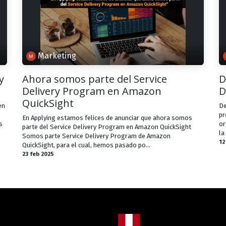
Marketing
y
Ahora somos parte del Service
D
Delivery Program en Amazon
D
QuickSight
en
De
pr
En Applying estamos felices de anunciar que ahora somos
s
or
parte del Service Delivery Program en Amazon QuickSight
la
Somos parte Service Delivery Program de Amazon
12
QuickSight, para el cual, hemos pasado po...
23 feb 2025