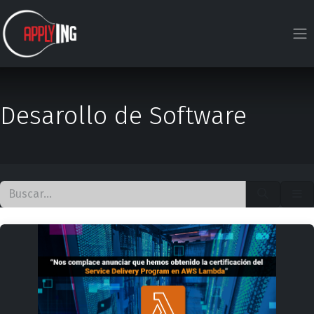
Ir al contenido
Desarollo de Software