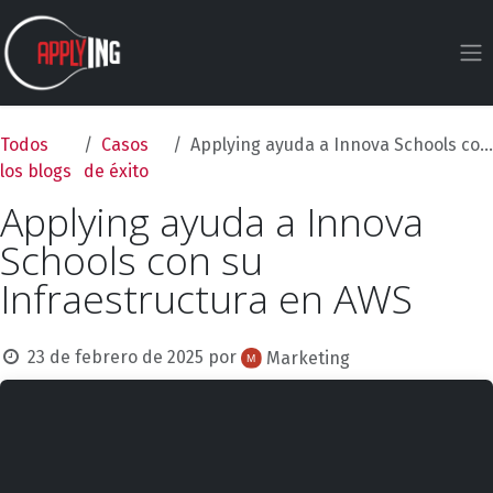
Ir al contenido
Todos
Casos
Applying ayuda a Innova Schools con su Infraestructura en AWS
los blogs
de éxito
Applying ayuda a Innova
Schools con su
Infraestructura en AWS
23 de febrero de 2025
por
Marketing