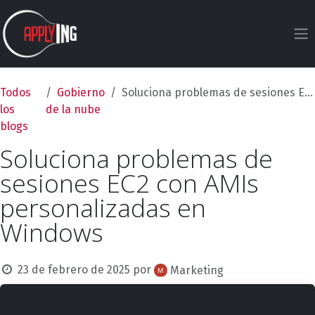
Ir al contenido
Todos
Gobierno
Soluciona problemas de sesiones EC2 con AMIs personalizadas en Windows
los
de la nube
blogs
Soluciona problemas de
sesiones EC2 con AMIs
personalizadas en
Windows
23 de febrero de 2025
por
Marketing