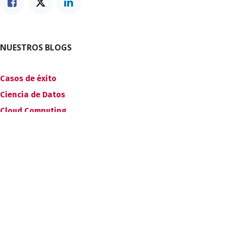
NUESTROS BLOGS
Casos de éxito
Ciencia de Datos
Cloud Computing
Innovación
Gobierno de la nube
Desarollo de Software
Aprendizaje
Cybersecurity
Machine Learning