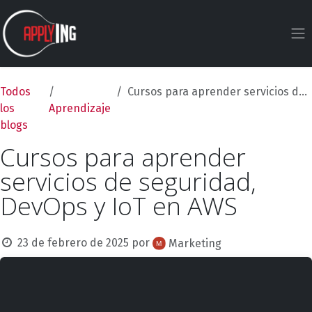
Ir al contenido
Todos
Cursos para aprender servicios de seguridad, DevOps y IoT en AWS
los
Aprendizaje
blogs
Cursos para aprender
servicios de seguridad,
DevOps y IoT en AWS
23 de febrero de 2025
por
Marketing