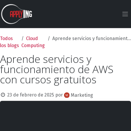
Ir al contenido
Todos
Cloud
Aprende servicios y funcionamiento de AWS con cursos gratuitos
los blogs
Computing
Aprende servicios y
funcionamiento de AWS
con cursos gratuitos
23 de febrero de 2025
por
Marketing