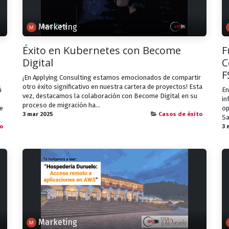
Marketing
Éxito en Kubernetes con Become
F
Digital
C
F
¡En Applying Consulting estamos emocionados de compartir
otro éxito significativo en nuestra cartera de proyectos! Esta
ú
En
vez, destacamos la colaboración con Become Digital en su
in
proceso de migración ha...
le
op
3 mar 2025
Casos de éxito
Sa
o
3 
Marketing