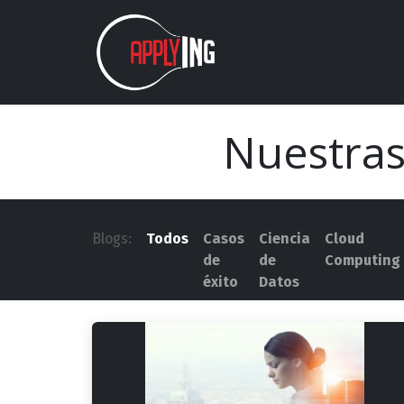
Ir al contenido
Nosotros
Estudios
Nuestras
Blogs:
Todos
Casos
Ciencia
Cloud
de
de
Computing
éxito
Datos