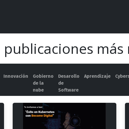
Competencias
Casos de éxito
Contáctanos
Evento
 publicaciones más 
Innovación
Gobierno
Desarollo
Aprendizaje
Cybers
de la
de
nube
Software