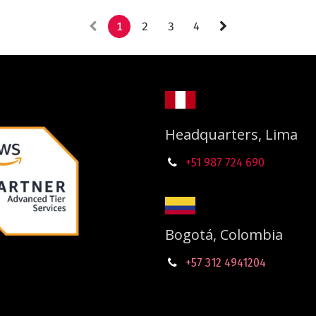
1
2
3
4
Headquarters, Lima
+51 987
724
690
Bogotá, Colombia
+57 312 4941204