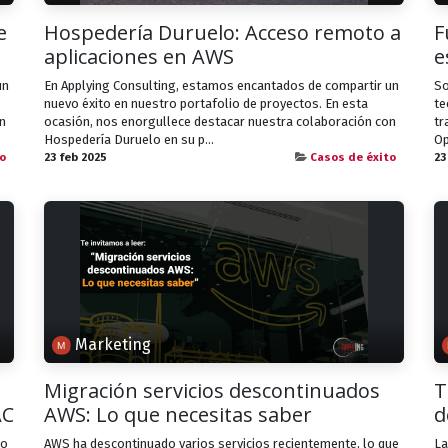
e
Hospedería Duruelo: Acceso remoto a
F
aplicaciones en AWS
e
un
En Applying Consulting, estamos encantados de compartir un
So
nuevo éxito en nuestro portafolio de proyectos. En esta
te
n
ocasión, nos enorgullece destacar nuestra colaboración con
tr
Hospedería Duruelo en su p...
Op
o
23 feb 2025
Casos de éxito
23
Marketing
Migración servicios descontinuados
T
AC
AWS: Lo que necesitas saber
d
to
AWS ha descontinuado varios servicios recientemente, lo que
La