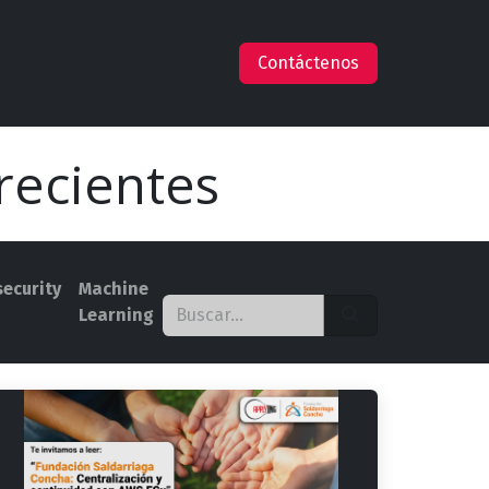
s
Empleos
Ayuda
Claude en AWS
Contáctenos
recientes
ecurity
Machine
Learning