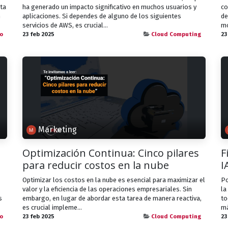
ta
ha generado un impacto significativo en muchos usuarios y
co
n
aplicaciones. Si dependes de alguno de los siguientes
de
servicios de AWS, es crucial...
mo
o
23 feb 2025
Cloud Computing
23
Marketing
Optimización Continua: Cinco pilares
F
para reducir costos en la nube
I
Optimizar los costos en la nube es esencial para maximizar el
Po
valor y la eficiencia de las operaciones empresariales. Sin
la
s
embargo, en lugar de abordar esta tarea de manera reactiva,
to
es crucial impleme...
má
o
23 feb 2025
Cloud Computing
23