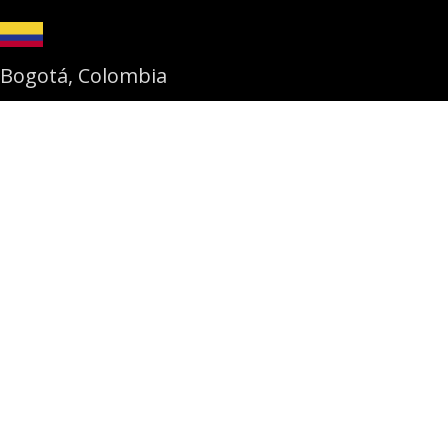
Bogotá, Colombia
+57 312 4941204
Casos de éxito
Studio Data & AI
Studio Cloud
Studio Software
Competencias
Blog
Recursos