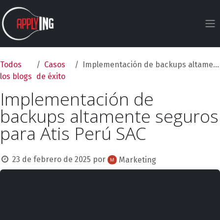
Ir al contenido
Todos
Casos
Implementación de backups altamente seguros para Atis Perú SAC
los blogs
de éxito
Implementación de
backups altamente seguros
para Atis Perú SAC
23 de febrero de 2025
por
Marketing