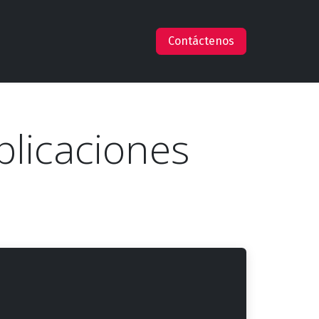
s
Empleos
Ayuda
Claude en AWS
Contáctenos
plicaciones