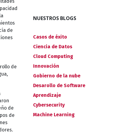
ultades
apacidad
la
NUESTROS BLOGS
mientos
cía de
Casos de éxito
ciones
Ciencia de Datos
Cloud Computing
Innovación
rollo de
gua,
Gobierno de la nube
Desarollo de Software
a
Aprendizaje
raron
Cybersecurity
eño de
Machine Learning
upos de
ones
dores.