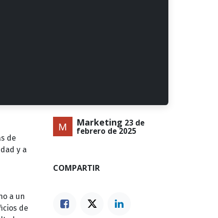
Marketing
23 de
febrero de 2025
ás de
idad y a
COMPARTIR
no a un
icios de