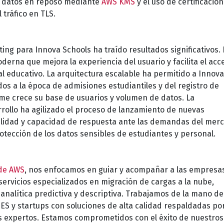
de datos en reposo mediante
AWS KMS
y el uso de certificacio
 tráfico en TLS.
ng para Innova Schools ha traído resultados significativos.
rna que mejora la experiencia del usuario y facilita el acc
l educativo. La arquitectura escalable ha permitido a Innova
dos a la época de admisiones estudiantiles y del registro de
rme crece su base de usuarios y volumen de datos. La
rollo ha agilizado el proceso de lanzamiento de nuevas
ilidad y capacidad de respuesta ante las demandas del mer
otección de los datos sensibles de estudiantes y personal.
de AWS
, nos enfocamos en guiar y acompañar a las empresa
ervicios especializados en migración de cargas a la nube,
nalítica predictiva y descriptiva. Trabajamos de la mano de
MES y startups con soluciones de alta calidad respaldadas por
s expertos. Estamos comprometidos con el éxito de nuestros 