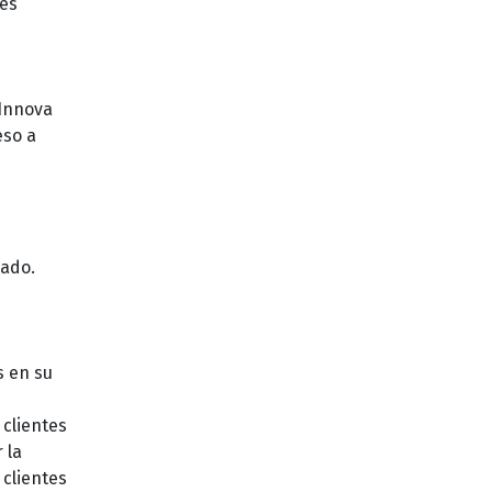
nes
 Innova
eso a
cado.
s en su
 clientes
 la
clientes