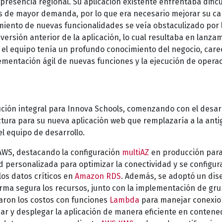
 presencia regional. Su aplicación existente enfrentaba dific
as de mayor demanda, por lo que era necesario mejorar su c
miento de nuevas funcionalidades se veía obstaculizado por 
ersión anterior de la aplicación, lo cual resultaba en lanza
el equipo tenía un profundo conocimiento del negocio, care
ementación ágil de nuevas funciones y la ejecución de opera
ción integral para Innova Schools, comenzando con el desar
ctura para su nueva aplicación web que remplazaría a la anti
el equipo de desarrollo.
AWS, destacando la configuración
multiAZ
en producción par
ed personalizada para optimizar la conectividad y se configu
os datos críticos en
Amazon RDS
. Además, se adoptó un dis
rma segura los recursos, junto con la implementación de gr
zaron los costos con funciones
Lambda
para manejar conexi
r y desplegar la aplicación de manera eficiente en contene