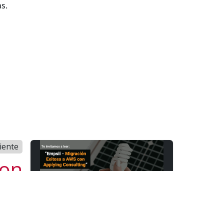
das.
iente
con
ing