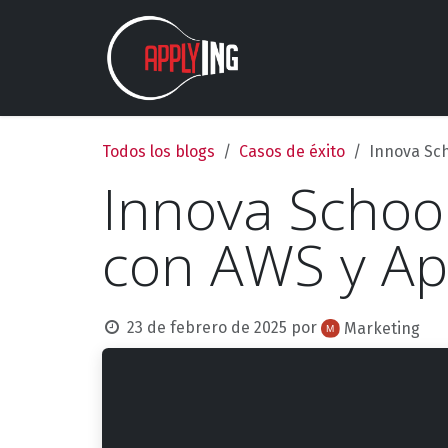
Ir al contenido
Nosotros
Estudios
Todos los blogs
Casos de éxito
Innova Sch
Innova School
con AWS y Ap
23 de febrero de 2025
por
Marketing