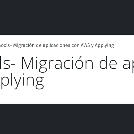
Competencias
Casos de éxito
Contáctanos
Evento
ools- Migración de aplicaciones con AWS y Applying
s- Migración de a
plying