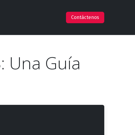
s
Empleos
Ayuda
Claude en AWS
Contáctenos
: Una Guía