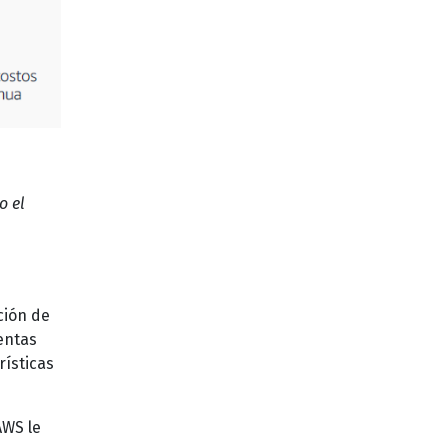
o el
ción de
entas
rísticas
AWS le