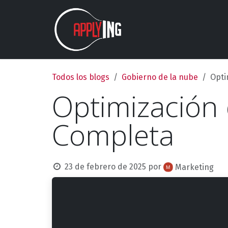
Ir al contenido
Nosotros
Estudios
Todos los blogs
Gobierno de la nube
Opti
Optimización
Completa
23 de febrero de 2025
por
Marketing