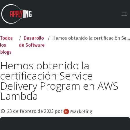
Ir al contenido
Todos
Desarollo
Hemos obtenido la certificación Service Delivery Program en AWS Lambda
los
de Software
blogs
Hemos obtenido la
certificación Service
Delivery Program en AWS
Lambda
23 de febrero de 2025
por
Marketing