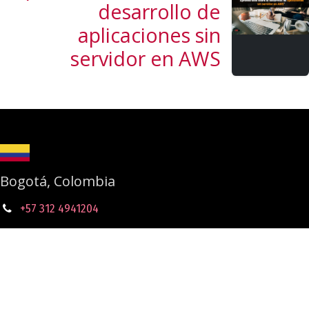
desarrollo de
aplicaciones sin
servidor en AWS
Bogotá, Colombia
+57 312 4941204
Casos de éxito
Studio Data & AI