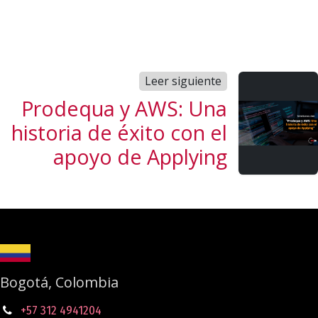
Leer siguiente
Prodequa y AWS: Una
historia de éxito con el
apoyo de Applying
Bogotá, Colombia
+57 312 4941204