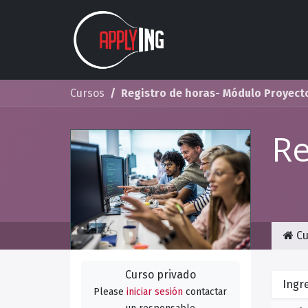
Ir al contenido
Nosotros
Estudios
Cursos
Registro de horas- Módulo Proyect
Re
Cu
Curso privado
Ingr
Please
iniciar sesión
contactar