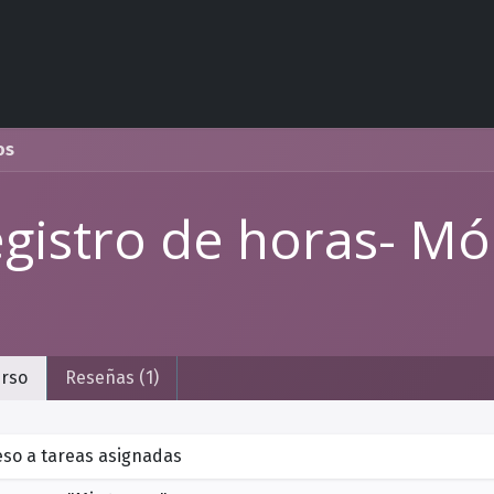
Competencias
Casos de éxito
Contáctanos
Evento
os
gistro de horas- Mó
rso
Reseñas (1)
eso a tareas asignadas