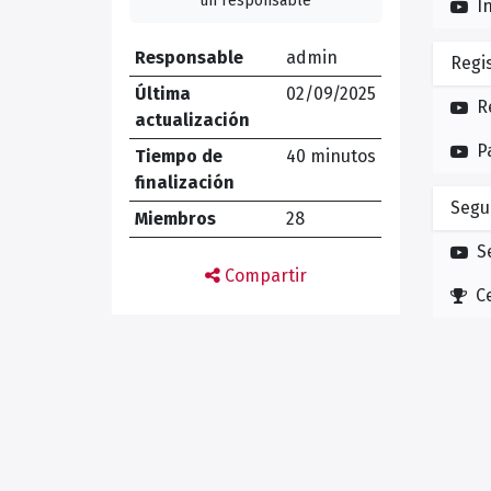
un responsable
I
Responsable
admin
Regi
Última
02/09/2025
R
actualización
P
Tiempo de
40 minutos
finalización
Segu
Miembros
28
S
Compartir
C