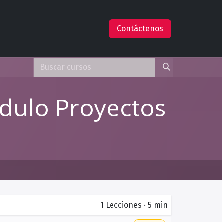
s
Empleos
Ayuda
Claude en AWS
Contáctenos
dulo Proyectos
1
Lecciones
·
5 min