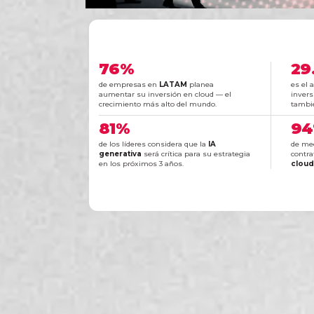
76%
29
de empresas en
LATAM
planea
es el
aumentar su inversión en cloud — el
inver
crecimiento más alto del mundo.
tambié
81%
9
de los líderes considera que la
IA
de me
generativa
será crítica para su estrategia
contra
en los próximos 3 años.
cloud