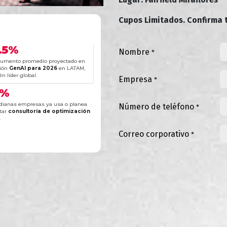
Cupos Limitados. Confirma t
.5%
Nombre
*
 aumento promedio proyectado en
sión
GenAI para 2026
en LATAM,
n líder global.
Empresa
*
4%
dianas empresas ya usa o planea
Número de teléfono
*
tar
consultoría de optimización
.
Correo corporativo
*